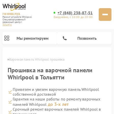
+7 (848) 238-87-51
FIX-WHIRLPOOL
Ежедневно, с 10:00 до 20:00
Ремонт устройств Whirlpool
Специализированный
cервисный центр г.
Тольятти
Мы ремонтируем
Позвонить
ьятти
Варочная панель Whirlpool прошивка
Прошивка на варочной панели
Whirlpool в Тольятти
Привезем и увезем варочную панель Whirlpool
Ремонт стиральных машин Whirlpool
Ремонт холодильников Whirlpool
Ремонт кухонных плит Whirlpool
Ремонт микроволновых печей Whirlpool
Ремонт посудомоечных машин Whirlpool
собственной доставкой
Гарантия на наши работы по ремонту варочных
до 3-х лет
панелей Whirlpool
Срочный ремонт варочных панелей Whirlpool в