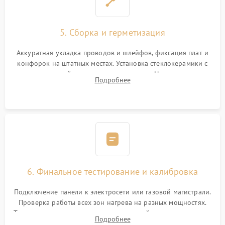
5. Сборка и герметизация
Аккуратная укладка проводов и шлейфов, фиксация плат и
конфорок на штатных местах. Установка стеклокерамики с
проверкой равномерности зазоров. Нанесение
Подробнее
термостойкого герметика или укладка уплотнительной
ленты по контуру.
6. Финальное тестирование и калибровка
Подключение панели к электросети или газовой магистрали.
Проверка работы всех зон нагрева на разных мощностях.
Тестирование сенсорного управления, таймера, индикаторов
Подробнее
остаточного тепла и систем защиты от перегрева.