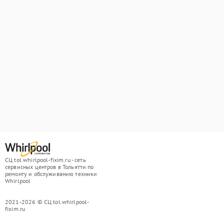
СЦ tol.whirlpool-fixim.ru - сеть
сервисных центров в Тольятти по
ремонту и обслуживанию техники
Whirlpool
2021-2026 © СЦ tol.whirlpool-
fixim.ru