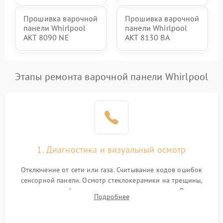
Прошивка варочной
Прошивка варочной
панели Whirlpool
панели Whirlpool
AKT 8090 NE
AKT 8130 BA
Этапы ремонта варочной панели Whirlpool
1. Диагностика и визуальный осмотр
Отключение от сети или газа. Считывание кодов ошибок
сенсорной панели. Осмотр стеклокерамики на трещины,
проверка конфорок на равномерность нагрева. Опрос
Подробнее
клиента о симптомах (не включается, не видит посуду,
щелкает).