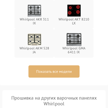
Whirlpool AKR 311
Whirlpool AKT 8210
IX
LX
Whirlpool AKM 528
Whirlpool GMA
JA
6411 IX
Показать все модели
Прошивка на других варочных панелях
Whirlpool