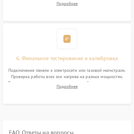
проверкой равномерности зазоров. Нанесение
Подробнее
термостойкого герметика или укладка уплотнительной
ленты по контуру.
6. Финальное тестирование и калибровка
Подключение панели к электросети или газовой магистрали.
Проверка работы всех зон нагрева на разных мощностях.
Тестирование сенсорного управления, таймера, индикаторов
Подробнее
остаточного тепла и систем защиты от перегрева.
FAQ. Ответы на вопросы