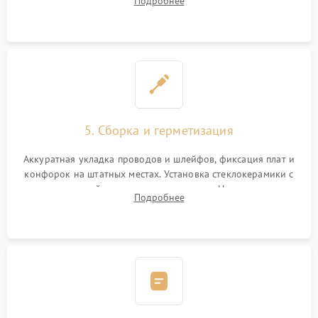
Подробнее
дорожек. Очистка контактов и замена поврежденной
проводки.
5. Сборка и герметизация
Аккуратная укладка проводов и шлейфов, фиксация плат и
конфорок на штатных местах. Установка стеклокерамики с
проверкой равномерности зазоров. Нанесение
Подробнее
термостойкого герметика или укладка уплотнительной
ленты по контуру.