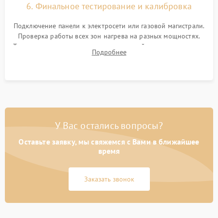
6. Финальное тестирование и калибровка
Подключение панели к электросети или газовой магистрали.
Проверка работы всех зон нагрева на разных мощностях.
Тестирование сенсорного управления, таймера, индикаторов
Подробнее
остаточного тепла и систем защиты от перегрева.
У Вас остались вопросы?
Оставьте заявку, мы свяжемся с Вами в ближайшее
время
Заказать звонок