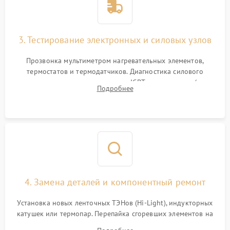
3. Тестирование электронных и силовых узлов
Прозвонка мультиметром нагревательных элементов,
термостатов и термодатчиков. Диагностика силового
модуля, реле, диодных мостов и IGBT-транзисторов (для
Подробнее
индукции). Проверка кранов и газ-контроля (для газовых
панелей).
4. Замена деталей и компонентный ремонт
Установка новых ленточных ТЭНов (Hi-Light), индукторных
катушек или термопар. Перепайка сгоревших элементов на
плате управления, восстановление токопроводящих