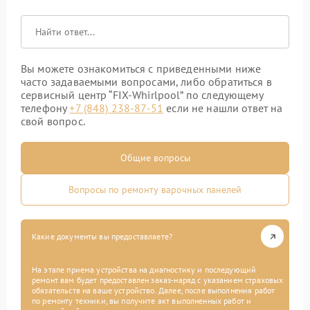
Вы можете ознакомиться с приведенными ниже
часто задаваемыми вопросами, либо обратиться в
сервисный центр “FIX-Whirlpool” по следующему
телефону
+7 (848) 238-87-51
если не нашли ответ на
свой вопрос.
Общие вопросы
Вопросы по ремонту варочных панелей
Какие документы вы предоставляете?
На этапе приема устройства на диагностику и последующий
ремонт вам будет предоставлен заказ-наряд с указанием страховых
обязательств на ваше устройство. Далее, после выполнения работ
по ремонту техники, вы получите акт выполненных работ и