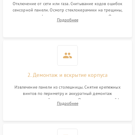
Отключение от сети или газа. Считывание кодов ошибок
сенсорной панели. Осмотр стеклокерамики на трещины,
проверка конфорок на равномерность нагрева. Опрос
Подробнее
клиента о симптомах (не включается, не видит посуду,
щелкает).
2. Демонтаж и вскрытие корпуса
Извлечение панели из столешницы. Снятие крепежных
винтов по периметру и аккуратный демонтаж
стеклокерамической поверхности. Отсоединение шлейфов
Подробнее
сенсорного блока для доступа к силовым платам, катушкам
или ТЭНам.