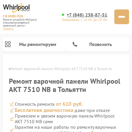
+7 (848) 238-87-51
FIX-WHIRLPOOL
Ежедневно, с 10:00 до 20:00
Ремонт устройств Whirlpool
Специализированный
cервисный центр г.
Тольятти
Мы ремонтируем
Позвонить
ьятти
Ремонт варочной панели Whirlpool AKT 7510 NB в Тольятти
Ремонт варочной панели Whirlpool
AKT 7510 NB в Тольятти
от 610 руб.
Стоимость ремонта
Ремонт стиральных машин Whirlpool
Ремонт холодильников Whirlpool
Ремонт кухонных плит Whirlpool
Ремонт микроволновых печей Whirlpool
Ремонт посудомоечных машин Whirlpool
Бесплатная диагностика
даже при отказе
Привезем и увезем варочную панель Whirlpool
AKT 7510 NB сами
Гарантия на наши работы по ремонту варочных