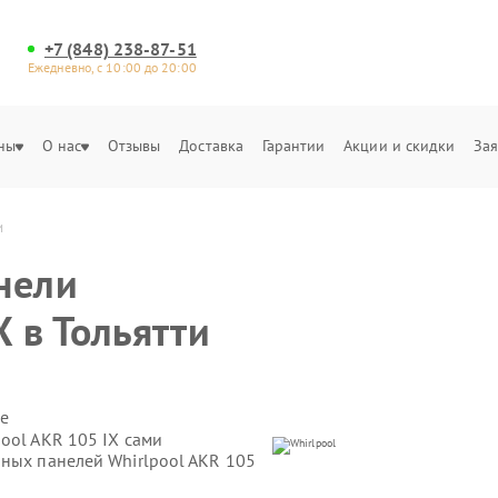
+7 (848) 238-87-51
Ежедневно, с 10:00 до 20:00
ны
О нас
Отзывы
Доставка
Гарантии
Акции и скидки
Зая
и
нели
X в Тольятти
е
ool AKR 105 IX сами
чных панелей Whirlpool AKR 105