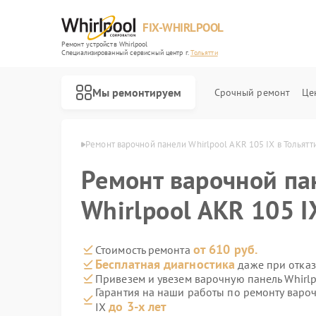
FIX-WHIRLPOOL
Ремонт устройств Whirlpool
Специализированный cервисный центр г.
Тольятти
Мы ремонтируем
Срочный ремонт
Це
hirlpool в Тольятти
Ремонт варочной панели Whirlpool AKR 105 IX в Тольятт
Ремонт варочной па
Whirlpool AKR 105 I
Ремонт стиральных машин Whirlpool
Ремонт микроволновых печей Whirlpool
Ремонт холодильников Whirlpool
Ремонт посудомоечных машин Whirlpool
Ремонт кухонных плит Whirlpool
от 610 руб.
Стоимость ремонта
Бесплатная диагностика
даже при отказ
Привезем и увезем варочную панель Whirlp
Гарантия на наши работы по ремонту варо
до 3-х лет
IX