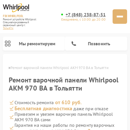
+7 (848) 238-87-51
FIX-WHIRLPOOL
Ежедневно, с 10:00 до 20:00
Ремонт устройств Whirlpool
Специализированный
cервисный центр г.
Тольятти
Мы ремонтируем
Позвонить
ьятти
Ремонт варочной панели Whirlpool AKM 970 BA в Тольятти
Ремонт варочной панели Whirlpool
AKM 970 BA в Тольятти
от 610 руб.
Стоимость ремонта
Ремонт стиральных машин Whirlpool
Ремонт холодильников Whirlpool
Ремонт кухонных плит Whirlpool
Ремонт микроволновых печей Whirlpool
Ремонт посудомоечных машин Whirlpool
Бесплатная диагностика
даже при отказе
Привезем и увезем варочную панель Whirlpool
AKM 970 BA сами
Гарантия на наши работы по ремонту варочных