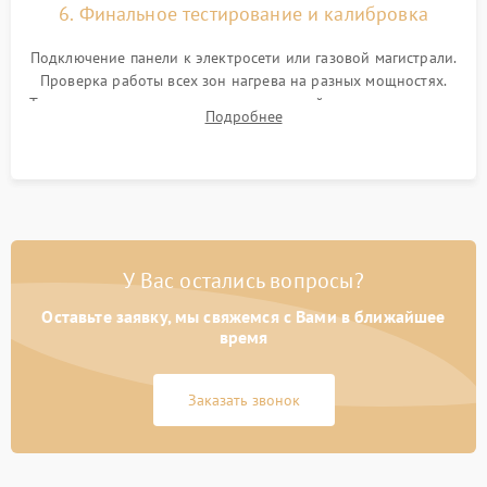
6. Финальное тестирование и калибровка
Подключение панели к электросети или газовой магистрали.
Проверка работы всех зон нагрева на разных мощностях.
Тестирование сенсорного управления, таймера, индикаторов
Подробнее
остаточного тепла и систем защиты от перегрева.
У Вас остались вопросы?
Оставьте заявку, мы свяжемся с Вами в ближайшее
время
Заказать звонок