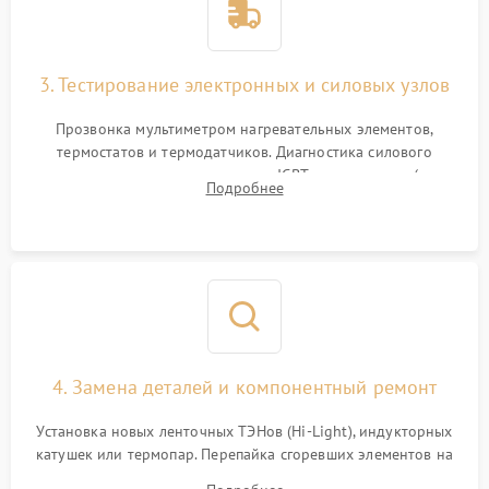
3. Тестирование электронных и силовых узлов
Прозвонка мультиметром нагревательных элементов,
термостатов и термодатчиков. Диагностика силового
модуля, реле, диодных мостов и IGBT-транзисторов (для
Подробнее
индукции). Проверка кранов и газ-контроля (для газовых
панелей).
4. Замена деталей и компонентный ремонт
Установка новых ленточных ТЭНов (Hi-Light), индукторных
катушек или термопар. Перепайка сгоревших элементов на
плате управления, восстановление токопроводящих