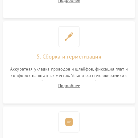
Подробнее
дорожек. Очистка контактов и замена поврежденной
проводки.
5. Сборка и герметизация
Аккуратная укладка проводов и шлейфов, фиксация плат и
конфорок на штатных местах. Установка стеклокерамики с
проверкой равномерности зазоров. Нанесение
Подробнее
термостойкого герметика или укладка уплотнительной
ленты по контуру.