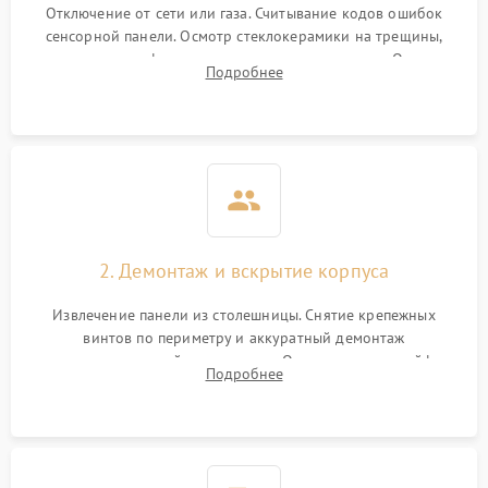
Отключение от сети или газа. Считывание кодов ошибок
сенсорной панели. Осмотр стеклокерамики на трещины,
проверка конфорок на равномерность нагрева. Опрос
Подробнее
клиента о симптомах (не включается, не видит посуду,
щелкает).
2. Демонтаж и вскрытие корпуса
Извлечение панели из столешницы. Снятие крепежных
винтов по периметру и аккуратный демонтаж
стеклокерамической поверхности. Отсоединение шлейфов
Подробнее
сенсорного блока для доступа к силовым платам, катушкам
или ТЭНам.