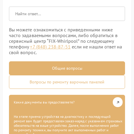
Вы можете ознакомиться с приведенными ниже
часто задаваемыми вопросами, либо обратиться в
сервисный центр “FIX-Whirlpool” по следующему
телефону
+7 (848) 238-87-51
если не нашли ответ на
свой вопрос.
Общие вопросы
Вопросы по ремонту варочных панелей
Какие документы вы предоставляете?
На этапе приема устройства на диагностику и последующий
ремонт вам будет предоставлен заказ-наряд с указанием страховых
обязательств на ваше устройство. Далее, после выполнения работ
по ремонту техники, вы получите акт выполненных работ и