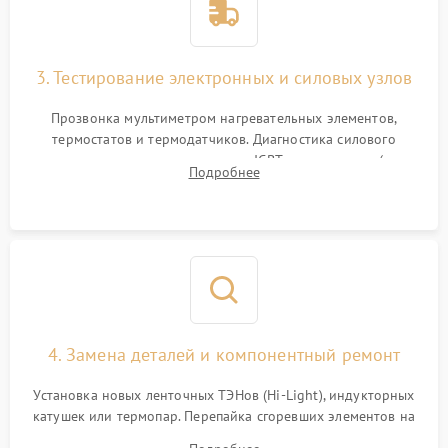
3. Тестирование электронных и силовых узлов
Прозвонка мультиметром нагревательных элементов,
термостатов и термодатчиков. Диагностика силового
модуля, реле, диодных мостов и IGBT-транзисторов (для
Подробнее
индукции). Проверка кранов и газ-контроля (для газовых
панелей).
4. Замена деталей и компонентный ремонт
Установка новых ленточных ТЭНов (Hi-Light), индукторных
катушек или термопар. Перепайка сгоревших элементов на
плате управления, восстановление токопроводящих