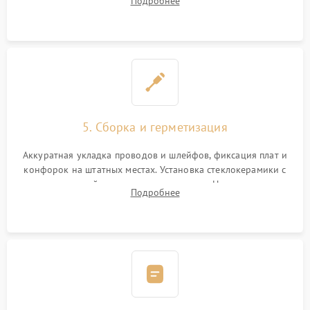
Подробнее
дорожек. Очистка контактов и замена поврежденной
проводки.
5. Сборка и герметизация
Аккуратная укладка проводов и шлейфов, фиксация плат и
конфорок на штатных местах. Установка стеклокерамики с
проверкой равномерности зазоров. Нанесение
Подробнее
термостойкого герметика или укладка уплотнительной
ленты по контуру.