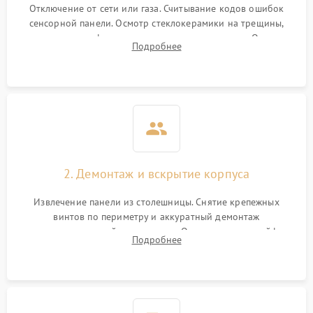
Отключение от сети или газа. Считывание кодов ошибок
сенсорной панели. Осмотр стеклокерамики на трещины,
проверка конфорок на равномерность нагрева. Опрос
Подробнее
клиента о симптомах (не включается, не видит посуду,
щелкает).
2. Демонтаж и вскрытие корпуса
Извлечение панели из столешницы. Снятие крепежных
винтов по периметру и аккуратный демонтаж
стеклокерамической поверхности. Отсоединение шлейфов
Подробнее
сенсорного блока для доступа к силовым платам, катушкам
или ТЭНам.