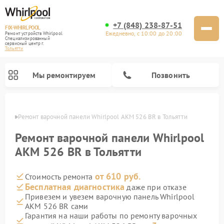
+7 (848) 238-87-51
FIX-WHIRLPOOL
Ежедневно, с 10:00 до 20:00
Ремонт устройств Whirlpool
Специализированный
cервисный центр г.
Тольятти
Мы ремонтируем
Позвонить
ьятти
Ремонт варочной панели Whirlpool AKM 526 BR в Тольятти
Ремонт варочной панели Whirlpool
AKM 526 BR в Тольятти
от 610 руб.
Стоимость ремонта
Ремонт стиральных машин Whirlpool
Ремонт холодильников Whirlpool
Ремонт кухонных плит Whirlpool
Ремонт микроволновых печей Whirlpool
Ремонт посудомоечных машин Whirlpool
Бесплатная диагностика
даже при отказе
Привезем и увезем варочную панель Whirlpool
AKM 526 BR сами
Гарантия на наши работы по ремонту варочных