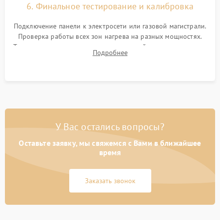
6. Финальное тестирование и калибровка
Подключение панели к электросети или газовой магистрали.
Проверка работы всех зон нагрева на разных мощностях.
Тестирование сенсорного управления, таймера, индикаторов
Подробнее
остаточного тепла и систем защиты от перегрева.
У Вас остались вопросы?
Оставьте заявку, мы свяжемся с Вами в ближайшее
время
Заказать звонок