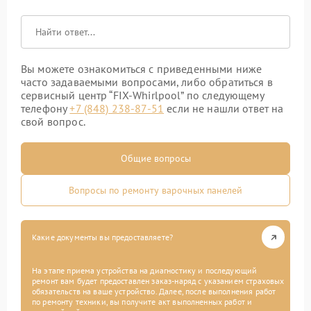
Вы можете ознакомиться с приведенными ниже
часто задаваемыми вопросами, либо обратиться в
сервисный центр “FIX-Whirlpool” по следующему
телефону
+7 (848) 238-87-51
если не нашли ответ на
свой вопрос.
Общие вопросы
Вопросы по ремонту варочных панелей
Какие документы вы предоставляете?
На этапе приема устройства на диагностику и последующий
ремонт вам будет предоставлен заказ-наряд с указанием страховых
обязательств на ваше устройство. Далее, после выполнения работ
по ремонту техники, вы получите акт выполненных работ и