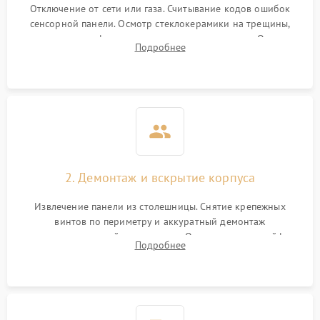
Отключение от сети или газа. Считывание кодов ошибок
сенсорной панели. Осмотр стеклокерамики на трещины,
проверка конфорок на равномерность нагрева. Опрос
Подробнее
клиента о симптомах (не включается, не видит посуду,
щелкает).
2. Демонтаж и вскрытие корпуса
Извлечение панели из столешницы. Снятие крепежных
винтов по периметру и аккуратный демонтаж
стеклокерамической поверхности. Отсоединение шлейфов
Подробнее
сенсорного блока для доступа к силовым платам, катушкам
или ТЭНам.