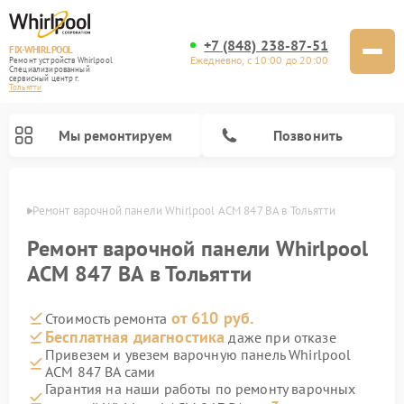
+7 (848) 238-87-51
FIX-WHIRLPOOL
Ежедневно, с 10:00 до 20:00
Ремонт устройств Whirlpool
Специализированный
cервисный центр г.
Тольятти
Мы ремонтируем
Позвонить
ьятти
Ремонт варочной панели Whirlpool ACM 847 BA в Тольятти
Ремонт варочной панели Whirlpool
ACM 847 BA в Тольятти
от 610 руб.
Стоимость ремонта
Ремонт стиральных машин Whirlpool
Ремонт холодильников Whirlpool
Ремонт кухонных плит Whirlpool
Ремонт микроволновых печей Whirlpool
Ремонт посудомоечных машин Whirlpool
Бесплатная диагностика
даже при отказе
Привезем и увезем варочную панель Whirlpool
ACM 847 BA сами
Гарантия на наши работы по ремонту варочных