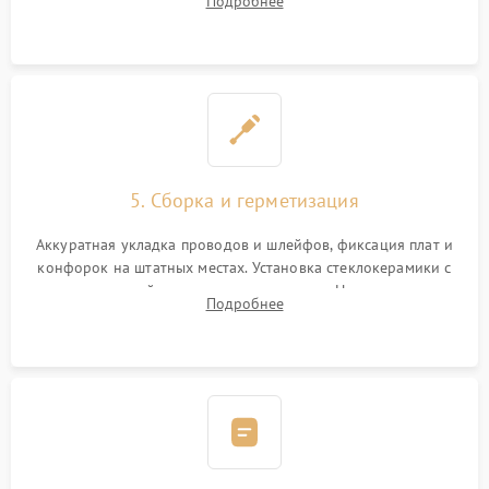
Подробнее
дорожек. Очистка контактов и замена поврежденной
проводки.
5. Сборка и герметизация
Аккуратная укладка проводов и шлейфов, фиксация плат и
конфорок на штатных местах. Установка стеклокерамики с
проверкой равномерности зазоров. Нанесение
Подробнее
термостойкого герметика или укладка уплотнительной
ленты по контуру.