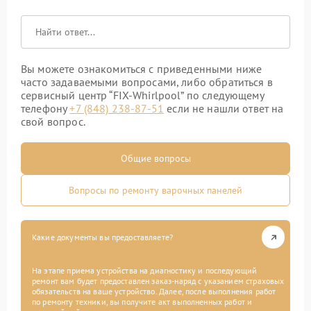
Вы можете ознакомиться с приведенными ниже
часто задаваемыми вопросами, либо обратиться в
сервисный центр “FIX-Whirlpool” по следующему
телефону
+7 (848) 238-87-51
если не нашли ответ на
свой вопрос.
Общие вопросы
Вопросы по ремонту варочных панелей
Какие документы вы предоставляете?
На этапе приема устройства на диагностику и последующий
ремонт вам будет предоставлен заказ-наряд с указанием страховых
обязательств на ваше устройство. Далее, после выполнения работ
по ремонту техники, вы получите акт выполненных работ и