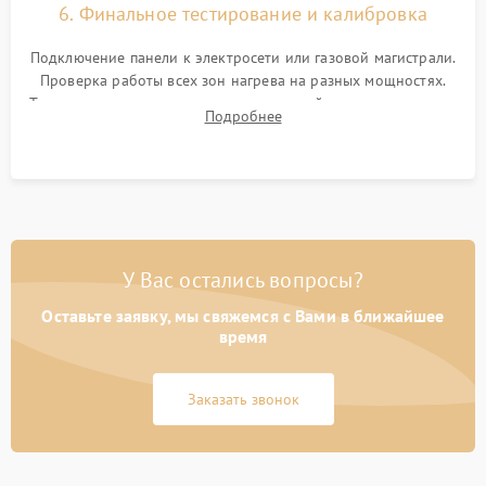
6. Финальное тестирование и калибровка
Подключение панели к электросети или газовой магистрали.
Проверка работы всех зон нагрева на разных мощностях.
Тестирование сенсорного управления, таймера, индикаторов
Подробнее
остаточного тепла и систем защиты от перегрева.
У Вас остались вопросы?
Оставьте заявку, мы свяжемся с Вами в ближайшее
время
Заказать звонок