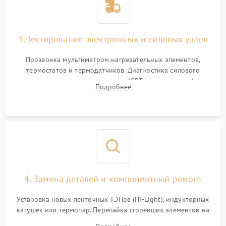
3. Тестирование электронных и силовых узлов
Прозвонка мультиметром нагревательных элементов,
термостатов и термодатчиков. Диагностика силового
модуля, реле, диодных мостов и IGBT-транзисторов (для
Подробнее
индукции). Проверка кранов и газ-контроля (для газовых
панелей).
4. Замена деталей и компонентный ремонт
Установка новых ленточных ТЭНов (Hi-Light), индукторных
катушек или термопар. Перепайка сгоревших элементов на
плате управления, восстановление токопроводящих