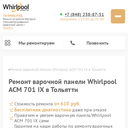
+7 (848) 238-87-51
FIX-WHIRLPOOL
Ежедневно, с 10:00 до 20:00
Ремонт устройств Whirlpool
Специализированный
cервисный центр г.
Тольятти
Мы ремонтируем
Позвонить
ьятти
Ремонт варочной панели Whirlpool ACM 701 IX в Тольятти
Ремонт варочной панели Whirlpool
ACM 701 IX в Тольятти
от 610 руб.
Стоимость ремонта
Ремонт стиральных машин Whirlpool
Ремонт холодильников Whirlpool
Ремонт кухонных плит Whirlpool
Ремонт микроволновых печей Whirlpool
Ремонт посудомоечных машин Whirlpool
Бесплатная диагностика
даже при отказе
Привезем и увезем варочную панель Whirlpool
ACM 701 IX сами
Гарантия на наши работы по ремонту варочных