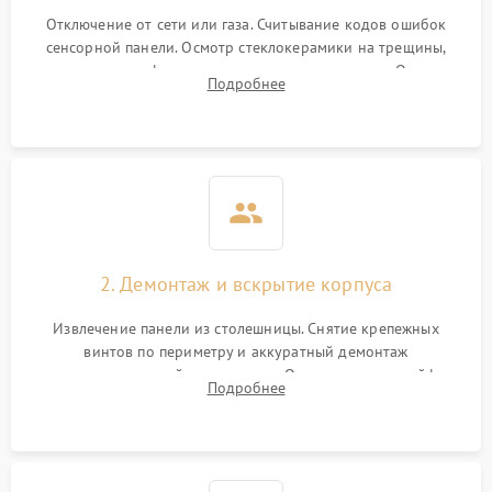
Отключение от сети или газа. Считывание кодов ошибок
сенсорной панели. Осмотр стеклокерамики на трещины,
проверка конфорок на равномерность нагрева. Опрос
Подробнее
клиента о симптомах (не включается, не видит посуду,
щелкает).
2. Демонтаж и вскрытие корпуса
Извлечение панели из столешницы. Снятие крепежных
винтов по периметру и аккуратный демонтаж
стеклокерамической поверхности. Отсоединение шлейфов
Подробнее
сенсорного блока для доступа к силовым платам, катушкам
или ТЭНам.