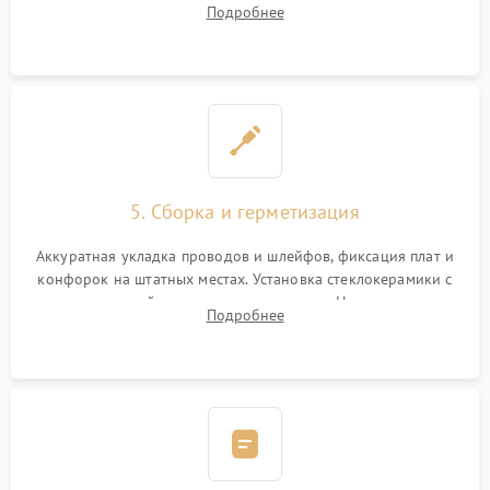
Подробнее
дорожек. Очистка контактов и замена поврежденной
проводки.
5. Сборка и герметизация
Аккуратная укладка проводов и шлейфов, фиксация плат и
конфорок на штатных местах. Установка стеклокерамики с
проверкой равномерности зазоров. Нанесение
Подробнее
термостойкого герметика или укладка уплотнительной
ленты по контуру.