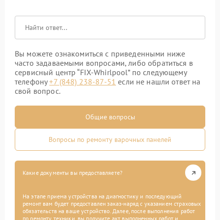
Вы можете ознакомиться с приведенными ниже
часто задаваемыми вопросами, либо обратиться в
сервисный центр “FIX-Whirlpool” по следующему
телефону
+7 (848) 238-87-51
если не нашли ответ на
свой вопрос.
Общие вопросы
Вопросы по ремонту варочных панелей
Какие документы вы предоставляете?
На этапе приема устройства на диагностику и последующий
ремонт вам будет предоставлен заказ-наряд с указанием страховых
обязательств на ваше устройство. Далее, после выполнения работ
по ремонту техники, вы получите акт выполненных работ и