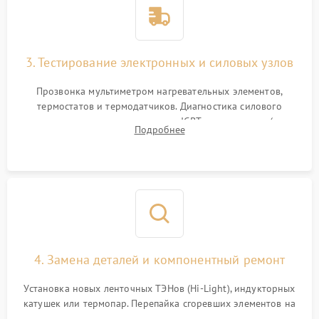
3. Тестирование электронных и силовых узлов
Прозвонка мультиметром нагревательных элементов,
термостатов и термодатчиков. Диагностика силового
модуля, реле, диодных мостов и IGBT-транзисторов (для
Подробнее
индукции). Проверка кранов и газ-контроля (для газовых
панелей).
4. Замена деталей и компонентный ремонт
Установка новых ленточных ТЭНов (Hi-Light), индукторных
катушек или термопар. Перепайка сгоревших элементов на
плате управления, восстановление токопроводящих