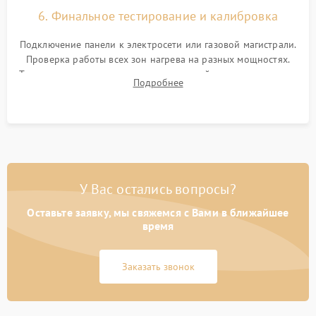
6. Финальное тестирование и калибровка
Подключение панели к электросети или газовой магистрали.
Проверка работы всех зон нагрева на разных мощностях.
Тестирование сенсорного управления, таймера, индикаторов
Подробнее
остаточного тепла и систем защиты от перегрева.
У Вас остались вопросы?
Оставьте заявку, мы свяжемся с Вами в ближайшее
время
Заказать звонок