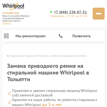
+7 (848) 238-87-51
FIX-WHIRLPOOL
Ежедневно, с 10:00 до 20:00
Ремонт устройств Whirlpool
Специализированный
cервисный центр г.
Тольятти
Мы ремонтируем
Позвонить
ьятти
Стиральная машина Whirlpool замена приводного ремня
Замена приводного ремня на
стиральной машине Whirlpool в
Тольятти
Ремонт варочных панелей Whirlpool
Ремонт холодильников Whirlpool
Ремонт кухонных плит Whirlpool
Ремонт микроволновых печей Whirlpool
Ремонт посудомоечных машин Whirlpool
Привезем и увезем стиральную машину Whirlpool
собственной доставкой
Гарантия на наши работы по ремонту стиральных
до 3-х лет
машин Whirlpool