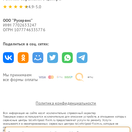
4.9-5.0
ООО "Русервис"
ИНН 7702633247
ОГРН 1077746335776
Поделиться в соц. сетях:
Мы принимаем
все формы оплаты
Политика конфиденциальности
Вся информация на сайте носит исключительно справочный характер.
Товарные знаки используются исключительно для описания устройств, в отношении которых
сервисные центры tol.whirlpool-fixim.ru предоставляют услуги по ремонту. Услуги
оказываются в неавторизованных сервисных центрах tol.whirlpool-fixim.ru, которые не
связаны с правообладателями товарных знаков или их официальными представителями.
Ремонт осуществляется для устройств, уже введенных в гражданский оборот в соответствии