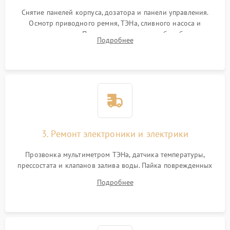
Снятие панелей корпуса, дозатора и панели управления.
Осмотр приводного ремня, ТЭНа, сливного насоса и
амортизаторов. Проверка подшипников барабана и
Подробнее
крестовины на износ, а манжеты люка на разрывы.
3. Ремонт электроники и электрики
Прозвонка мультиметром ТЭНа, датчика температуры,
прессостата и клапанов залива воды. Пайка поврежденных
дорожек или замена симисторов на плате управления.
Подробнее
Восстановление целостности проводки и контактов.