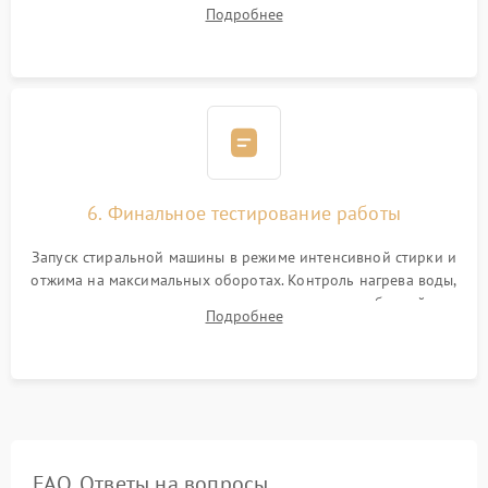
надежной фиксацией хомутами. Обработка стыков
Подробнее
герметиком для предотвращения возможных протечек воды.
6. Финальное тестирование работы
Запуск стиральной машины в режиме интенсивной стирки и
отжима на максимальных оборотах. Контроль нагрева воды,
корректности слива, отсутствия излишних вибраций,
Подробнее
посторонних стуков и протечек под корпусом.
FAQ. Ответы на вопросы