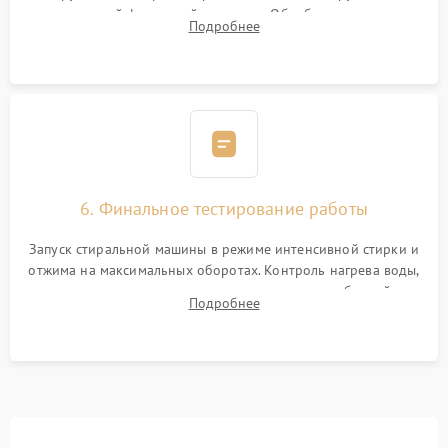
надежной фиксацией хомутами. Обработка стыков
Подробнее
герметиком для предотвращения возможных протечек воды.
6. Финальное тестирование работы
Запуск стиральной машины в режиме интенсивной стирки и
отжима на максимальных оборотах. Контроль нагрева воды,
корректности слива, отсутствия излишних вибраций,
Подробнее
посторонних стуков и протечек под корпусом.