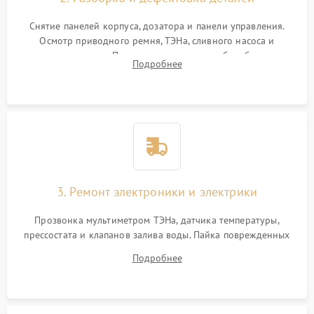
Снятие панелей корпуса, дозатора и панели управления.
Осмотр приводного ремня, ТЭНа, сливного насоса и
амортизаторов. Проверка подшипников барабана и
Подробнее
крестовины на износ, а манжеты люка на разрывы.
3. Ремонт электроники и электрики
Прозвонка мультиметром ТЭНа, датчика температуры,
прессостата и клапанов залива воды. Пайка поврежденных
дорожек или замена симисторов на плате управления.
Подробнее
Восстановление целостности проводки и контактов.