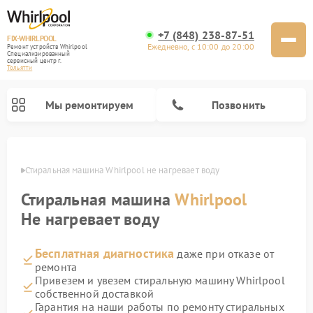
+7 (848) 238-87-51
FIX-WHIRLPOOL
Ежедневно, с 10:00 до 20:00
Ремонт устройств Whirlpool
Специализированный
cервисный центр г.
Тольятти
Мы ремонтируем
Позвонить
ьятти
Стиральная машина Whirlpool не нагревает воду
Стиральная машина
Whirlpool
Не нагревает воду
Бесплатная диагностика
даже при отказе от
Ремонт варочных панелей Whirlpool
Ремонт холодильников Whirlpool
Ремонт кухонных плит Whirlpool
Ремонт микроволновых печей Whirlpool
Ремонт посудомоечных машин Whirlpool
ремонта
Привезем и увезем стиральную машину Whirlpool
собственной доставкой
Гарантия на наши работы по ремонту стиральных