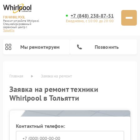
+7 (848) 238-87-51
FIX-WHIRLPOOL
Ежедневно, с 10:00 до 20:00
Ремонт устройств Whirlpool
Специализированный
cервисный центр г.
Тольятти
Мы ремонтируем
Позвонить
Главная
Заявка на ремонт
Заявка на ремонт техники
Whirlpool в Тольятти
Ремонт варочных панелей Whirlpool
Ремонт микроволновых печей Whirlpool
Ремонт посудомоечных машин Whirlpool
Ремонт стиральных машин Whirlpool
Ремонт холодильников Whirlpool
Ремонт кухонных плит Whirlpool
Контактный телефон: