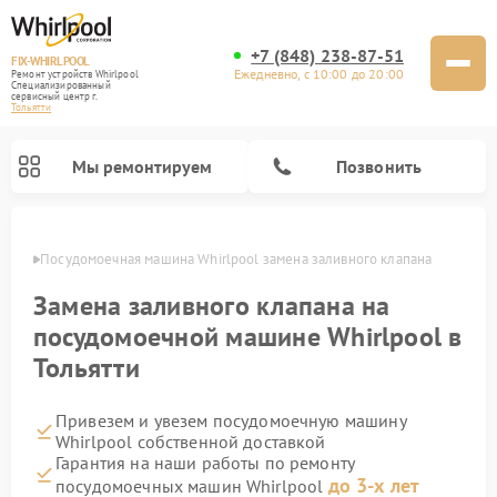
+7 (848) 238-87-51
FIX-WHIRLPOOL
Ежедневно, с 10:00 до 20:00
Ремонт устройств Whirlpool
Специализированный
cервисный центр г.
Тольятти
Мы ремонтируем
Позвонить
ьятти
Посудомоечная машина Whirlpool замена заливного клапана
Замена заливного клапана на
посудомоечной машине Whirlpool в
Тольятти
Ремонт варочных панелей Whirlpool
Ремонт микроволновых печей Whirlpool
Ремонт кухонных плит Whirlpool
Ремонт стиральных машин Whirlpool
Ремонт холодильников Whirlpool
Привезем и увезем посудомоечную машину
Whirlpool собственной доставкой
Гарантия на наши работы по ремонту
до 3-х лет
посудомоечных машин Whirlpool