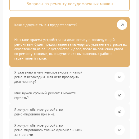
Вопросы по ремонту посудомоечных машин
Какие документы вы предоставляете?
На этапе приема устройства на диагностику и последующий
ремонт вам будет предоставлен заказ-наряд с указанием страховых
обязательств на ваше устройство. Далее, после выполнения работ
по ремонту техники, вы получите акт выполненных работ и
гарантийный талон.
Я уже знаю в чем неисправность и какой
ремонт необходим. Для чего проводить
диагностику?
Мне нужен срочный ремонт. Сможете
сделать?
Я хочу, чтобы мое устройство
ремонтировали при мне.
Я хочу, чтобы мое устройство
ремонтировалось только оригинальными
запчастями.