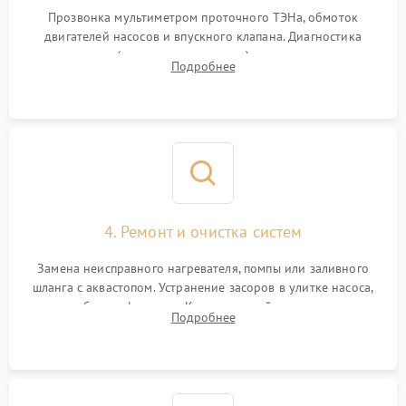
Прозвонка мультиметром проточного ТЭНа, обмоток
двигателей насосов и впускного клапана. Диагностика
прессостата (датчика уровня воды), датчика мутности,
Подробнее
концевика дверцы и электронного модуля управления.
4. Ремонт и очистка систем
Замена неисправного нагревателя, помпы или заливного
шланга с аквастопом. Устранение засоров в улитке насоса,
патрубках и фильтрах. Компонентный ремонт платы
Подробнее
управления, восстановление поврежденной проводки.