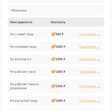
Механика
Неисправности
Стоимость
Управление
Не сливает воду
500 ₽
Подробнее →
Электропитание
Не нагревает воду
2000 ₽
Подробнее →
Датчики
Не включается
2500 ₽
Подробнее →
Нагрев
Не работает насос
1800 ₽
Подробнее →
Вода
Не работает панель
Гигиена
2500 ₽
Подробнее →
управления
Программное обеспечение
Не распыляет воду
2000 ₽
Подробнее →