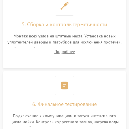
5. Сборка и контроль герметичности
Монтаж всех узлов на штатные места. Установка новых
уплотнителей дверцы и патрубков для исключения протечек.
Надежная фиксация хомутов гидравлической системы,
Подробнее
сборка корпуса и установка датчика поплавка.
6. Финальное тестирование
Подключение к коммуникациям и запуск интенсивного
цикла мойки. Контроль корректного залива, нагрева воды
до нужной температуры, отсутствия посторонних шумов,