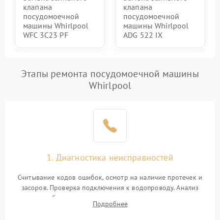
клапана
клапана
посудомоечной
посудомоечной
машины Whirlpool
машины Whirlpool
WFC 3C23 PF
ADG 522 IX
Этапы ремонта посудомоечной машины
Whirlpool
1. Диагностика неисправностей
Считывание кодов ошибок, осмотр на наличие протечек и
засоров. Проверка подключения к водопроводу. Анализ
жалоб на отсутствие слива, нагрева, вращения
Подробнее
разбрызгивателей или срабатывание системы защиты
аквастоп.