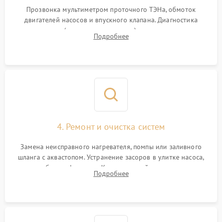
Прозвонка мультиметром проточного ТЭНа, обмоток
двигателей насосов и впускного клапана. Диагностика
прессостата (датчика уровня воды), датчика мутности,
Подробнее
концевика дверцы и электронного модуля управления.
4. Ремонт и очистка систем
Замена неисправного нагревателя, помпы или заливного
шланга с аквастопом. Устранение засоров в улитке насоса,
патрубках и фильтрах. Компонентный ремонт платы
Подробнее
управления, восстановление поврежденной проводки.