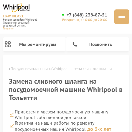
+7 (848) 238-87-51
FIX-WHIRLPOOL
Ежедневно, с 10:00 до 20:00
Ремонт устройств Whirlpool
Специализированный
cервисный центр г.
Тольятти
Мы ремонтируем
Позвонить
ьятти
Посудомоечная машина Whirlpool замена сливного шланга
Замена сливного шланга на
посудомоечной машине Whirlpool в
Тольятти
Ремонт варочных панелей Whirlpool
Ремонт микроволновых печей Whirlpool
Ремонт кухонных плит Whirlpool
Ремонт стиральных машин Whirlpool
Ремонт холодильников Whirlpool
Привезем и увезем посудомоечную машину
Whirlpool собственной доставкой
Гарантия на наши работы по ремонту
до 3-х лет
посудомоечных машин Whirlpool