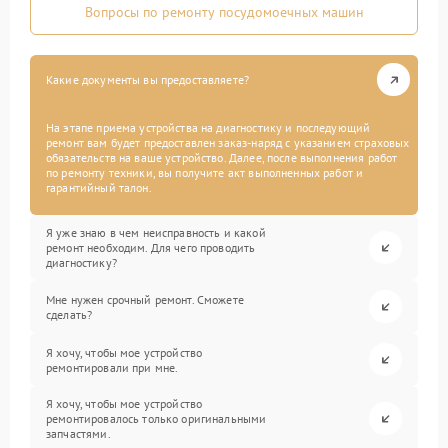
Вопросы по ремонту посудомоечных машин
Какие документы вы предоставляете?
На этапе приема устройства на диагностику и последующий
ремонт вам будет предоставлен заказ-наряд с указанием страховых
обязательств на ваше устройство. Далее, после выполнения работ
по ремонту техники, вы получите акт выполненных работ и
гарантийный талон.
Я уже знаю в чем неисправность и какой
ремонт необходим. Для чего проводить
диагностику?
Мне нужен срочный ремонт. Сможете
сделать?
Я хочу, чтобы мое устройство
ремонтировали при мне.
Я хочу, чтобы мое устройство
ремонтировалось только оригинальными
запчастями.