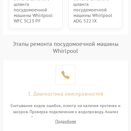
шланга
шланга
посудомоечной
посудомоечной
машины Whirlpool
машины Whirlpool
WFC 3C23 PF
ADG 522 IX
Этапы ремонта посудомоечной машины
Whirlpool
1. Диагностика неисправностей
Считывание кодов ошибок, осмотр на наличие протечек и
засоров. Проверка подключения к водопроводу. Анализ
жалоб на отсутствие слива, нагрева, вращения
Подробнее
разбрызгивателей или срабатывание системы защиты
аквастоп.