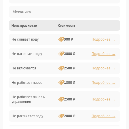
Механика
Неисправности
Стоимость
Управление
Не сливает воду
500 ₽
Подробнее →
Электропитание
Не нагревает воду
2000 ₽
Подробнее →
Датчики
Не включается
2500 ₽
Подробнее →
Нагрев
Не работает насос
1800 ₽
Подробнее →
Вода
Не работает панель
Гигиена
2500 ₽
Подробнее →
управления
Программное обеспечение
Не распыляет воду
2000 ₽
Подробнее →