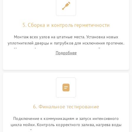
5. Сборка и контроль герметичности
Монтаж всех узлов на штатные места. Установка новых
уплотнителей дверцы и патрубков для исключения протечек.
Надежная фиксация хомутов гидравлической системы,
Подробнее
сборка корпуса и установка датчика поплавка.
6. Финальное тестирование
Подключение к коммуникациям и запуск интенсивного
цикла мойки. Контроль корректного залива, нагрева воды
до нужной температуры, отсутствия посторонних шумов,