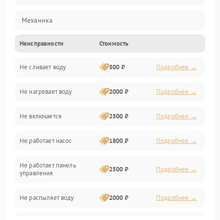
Механика
Неисправности
Стоимость
Управление
Не сливает воду
500 ₽
Подробнее →
Электропитание
Не нагревает воду
2000 ₽
Подробнее →
Датчики
Не включается
2500 ₽
Подробнее →
Нагрев
Не работает насос
1800 ₽
Подробнее →
Вода
Не работает панель
Гигиена
2500 ₽
Подробнее →
управления
Программное обеспечение
Не распыляет воду
2000 ₽
Подробнее →