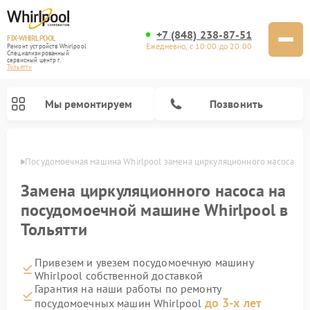
+7 (848) 238-87-51
FIX-WHIRLPOOL
Ежедневно, с 10:00 до 20:00
Ремонт устройств Whirlpool
Специализированный
cервисный центр г.
Тольятти
Мы ремонтируем
Позвонить
ьятти
Посудомоечная машина Whirlpool замена циркуляционного насоса
Замена циркуляционного насоса на
посудомоечной машине Whirlpool в
Тольятти
Ремонт варочных панелей Whirlpool
Ремонт микроволновых печей Whirlpool
Ремонт кухонных плит Whirlpool
Ремонт стиральных машин Whirlpool
Ремонт холодильников Whirlpool
Привезем и увезем посудомоечную машину
Whirlpool собственной доставкой
Гарантия на наши работы по ремонту
до 3-х лет
посудомоечных машин Whirlpool