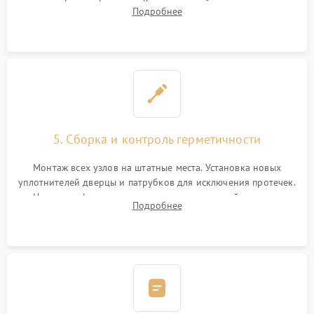
патрубках и фильтрах. Компонентный ремонт платы
Подробнее
управления, восстановление поврежденной проводки.
5. Сборка и контроль герметичности
Монтаж всех узлов на штатные места. Установка новых
уплотнителей дверцы и патрубков для исключения протечек.
Надежная фиксация хомутов гидравлической системы,
Подробнее
сборка корпуса и установка датчика поплавка.