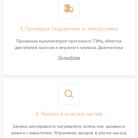
3. Проверка гидравлики и электроники
Прозвонка мультиметром проточного ТЭНа, обмоток
двигателей насосов и впускного клапана. Диагностика
прессостата (датчика уровня воды), датчика мутности,
Подробнее
концевика дверцы и электронного модуля управления.
4. Ремонт и очистка систем
Замена неисправного нагревателя, помпы или заливного
шланга с аквастопом. Устранение засоров в улитке насоса,