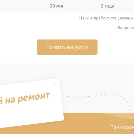
30 мин
2 года
Цены в прайс-листе указаны
Мы прове
Показать все услуги
й на ремонт
При оформл