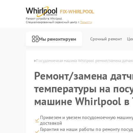
FIX-WHIRLPOOL
Ремонт устройств Whirlpool
Специализированный cервисный центр г.
Тольятти
Мы ремонтируем
Срочный ремонт
Це
hirlpool в Тольятти
Посудомоечная машина Whirlpool ремонт/замена датчи
Ремонт/замена датч
температуры на пос
машине Whirlpool в 
Ремонт варочных панелей Whirlpool
Ремонт стиральных машин Whirlpool
Ремонт микроволновых печей Whirlpool
Ремонт холодильников Whirlpool
Ремонт кухонных плит Whirlpool
Привезем и увезем посудомоечную машину
доставкой
Гарантия на наши работы по ремонту пос