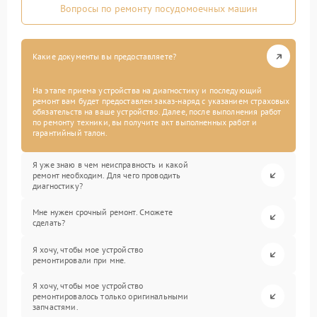
Вопросы по ремонту посудомоечных машин
Какие документы вы предоставляете?
На этапе приема устройства на диагностику и последующий
ремонт вам будет предоставлен заказ-наряд с указанием страховых
обязательств на ваше устройство. Далее, после выполнения работ
по ремонту техники, вы получите акт выполненных работ и
гарантийный талон.
Я уже знаю в чем неисправность и какой
ремонт необходим. Для чего проводить
диагностику?
Мне нужен срочный ремонт. Сможете
сделать?
Я хочу, чтобы мое устройство
ремонтировали при мне.
Я хочу, чтобы мое устройство
ремонтировалось только оригинальными
запчастями.