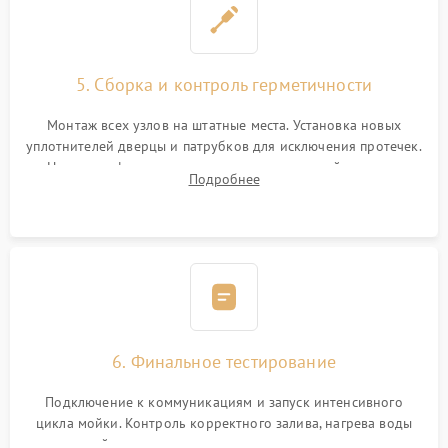
5. Сборка и контроль герметичности
Монтаж всех узлов на штатные места. Установка новых
уплотнителей дверцы и патрубков для исключения протечек.
Надежная фиксация хомутов гидравлической системы,
Подробнее
сборка корпуса и установка датчика поплавка.
6. Финальное тестирование
Подключение к коммуникациям и запуск интенсивного
цикла мойки. Контроль корректного залива, нагрева воды
до нужной температуры, отсутствия посторонних шумов,