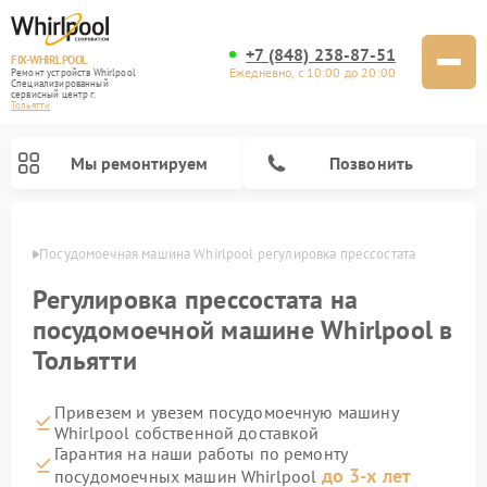
+7 (848) 238-87-51
FIX-WHIRLPOOL
Ежедневно, с 10:00 до 20:00
Ремонт устройств Whirlpool
Специализированный
cервисный центр г.
Тольятти
Мы ремонтируем
Позвонить
ьятти
Посудомоечная машина Whirlpool регулировка прессостата
Регулировка прессостата на
посудомоечной машине Whirlpool в
Тольятти
Ремонт варочных панелей Whirlpool
Ремонт микроволновых печей Whirlpool
Ремонт кухонных плит Whirlpool
Ремонт стиральных машин Whirlpool
Ремонт холодильников Whirlpool
Привезем и увезем посудомоечную машину
Whirlpool собственной доставкой
Гарантия на наши работы по ремонту
до 3-х лет
посудомоечных машин Whirlpool