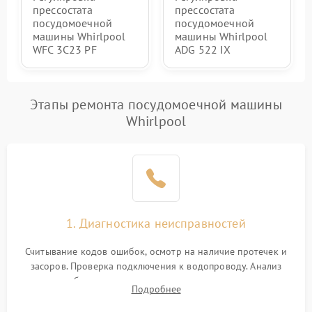
прессостата
прессостата
посудомоечной
посудомоечной
машины Whirlpool
машины Whirlpool
WFC 3C23 PF
ADG 522 IX
Этапы ремонта посудомоечной машины
Whirlpool
1. Диагностика неисправностей
Считывание кодов ошибок, осмотр на наличие протечек и
засоров. Проверка подключения к водопроводу. Анализ
жалоб на отсутствие слива, нагрева, вращения
Подробнее
разбрызгивателей или срабатывание системы защиты
аквастоп.