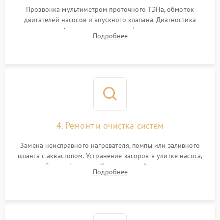
Прозвонка мультиметром проточного ТЭНа, обмоток
двигателей насосов и впускного клапана. Диагностика
прессостата (датчика уровня воды), датчика мутности,
Подробнее
концевика дверцы и электронного модуля управления.
4. Ремонт и очистка систем
Замена неисправного нагревателя, помпы или заливного
шланга с аквастопом. Устранение засоров в улитке насоса,
патрубках и фильтрах. Компонентный ремонт платы
Подробнее
управления, восстановление поврежденной проводки.