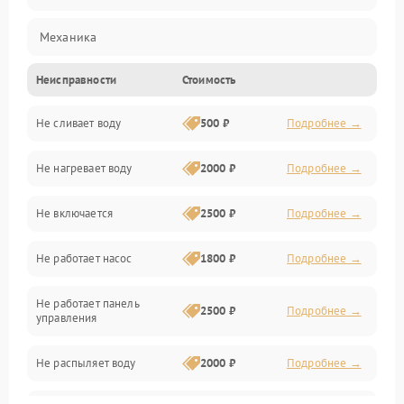
Механика
Неисправности
Стоимость
Управление
Не сливает воду
500 ₽
Подробнее →
Электропитание
Не нагревает воду
2000 ₽
Подробнее →
Датчики
Не включается
2500 ₽
Подробнее →
Нагрев
Не работает насос
1800 ₽
Подробнее →
Вода
Не работает панель
Гигиена
2500 ₽
Подробнее →
управления
Программное обеспечение
Не распыляет воду
2000 ₽
Подробнее →