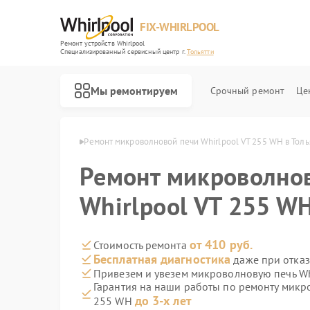
FIX-WHIRLPOOL
Ремонт устройств Whirlpool
Специализированный cервисный центр г.
Тольятти
Мы ремонтируем
Срочный ремонт
Це
hirlpool в Тольятти
Ремонт микроволновой печи Whirlpool VT 255 WH в Толь
Ремонт микроволно
Whirlpool VT 255 WH
Ремонт варочных панелей Whirlpool
Ремонт стиральных машин Whirlpool
Ремонт холодильников Whirlpool
Ремонт посудомоечных машин Whirlpool
Ремонт кухонных плит Whirlpool
от 410 руб.
Стоимость ремонта
Бесплатная диагностика
даже при отказ
Привезем и увезем микроволновую печь Wh
Гарантия на наши работы по ремонту микр
до 3-х лет
255 WH