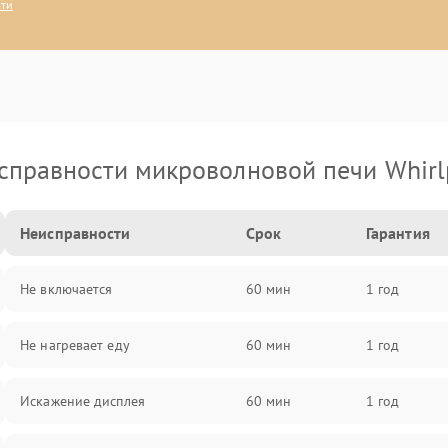
сти
справности микроволновой печи Whirl
Неисправности
Срок
Гарантия
Не включается
60 мин
1 год
Не нагревает еду
60 мин
1 год
Искажение дисплея
60 мин
1 год