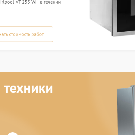
rlpool VT 255 WH в течении
нать стоимость работ
 техники