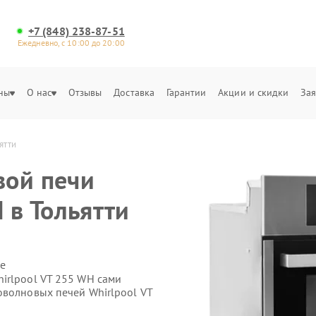
+7 (848) 238-87-51
Ежедневно, с 10:00 до 20:00
ны
О нас
Отзывы
Доставка
Гарантии
Акции и скидки
Зая
ятти
вой печи
 в Тольятти
е
irlpool VT 255 WH сами
оволновых печей Whirlpool VT