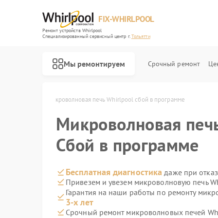
FIX-WHIRLPOOL
Ремонт устройств Whirlpool
Специализированный cервисный центр г.
Тольятти
Мы ремонтируем
Срочный ремонт
Це
pool в Тольятти
Микроволновая печь Whirlpool сбой в программе
Микроволновая печ
Сбой в программе
Ремонт варочных панелей Whirlpool
Ремонт стиральных машин Whirlpool
Ремонт холодильников Whirlpool
Ремонт посудомоечных машин Whirlpool
Ремонт кухонных плит Whirlpool
Бесплатная диагностика
даже при отказ
Привезем и увезем микроволновую печь Wh
Гарантия на наши работы по ремонту микр
3-х лет
Срочный ремонт микроволновых печей Whir