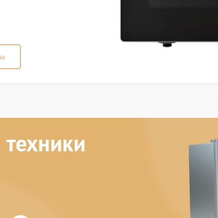
ны
 техники