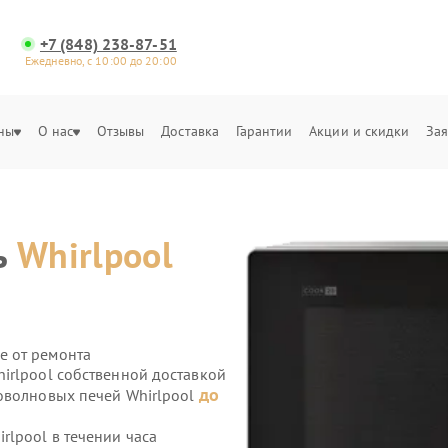
+7 (848) 238-87-51
Ежедневно, с 10:00 до 20:00
ны
О нас
Отзывы
Доставка
Гарантии
Акции и скидки
Зая
ь
Whirlpool
е от ремонта
irlpool собственной доставкой
до
оволновых печей Whirlpool
lpool в течении часа