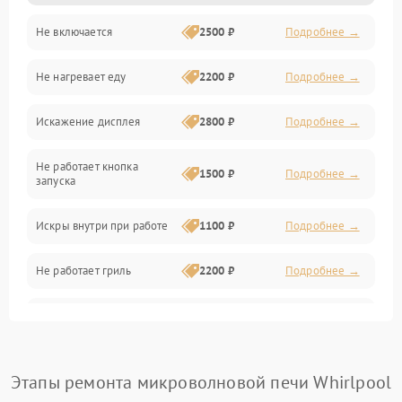
Не включается
2500 ₽
Подробнее →
Механика и внутренние элементы
Не нагревает еду
2200 ₽
Подробнее →
Механические повреждения
Искажение дисплея
2800 ₽
Подробнее →
Питание и запуск
Не работает кнопка
Нагрев и приготовление
1500 ₽
Подробнее →
запуска
Программное обеспечение
Искры внутри при работе
1100 ₽
Подробнее →
Не работает гриль
2200 ₽
Подробнее →
Перегрев или отключение
2400 ₽
Подробнее →
во время работы
Появление запаха гари
2400 ₽
Подробнее →
Этапы ремонта микроволновой печи Whirlpool