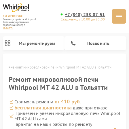
+7 (848) 238-87-51
FIX-WHIRLPOOL
Ежедневно, с 10:00 до 20:00
Ремонт устройств Whirlpool
Специализированный
cервисный центр г.
Тольятти
Мы ремонтируем
Позвонить
ьятти
Ремонт микроволновой печи Whirlpool MT 42 ALU в Тольятти
Ремонт микроволновой печи
Whirlpool MT 42 ALU в Тольятти
от 410 руб.
Стоимость ремонта
Ремонт варочных панелей Whirlpool
Ремонт холодильников Whirlpool
Ремонт кухонных плит Whirlpool
Ремонт стиральных машин Whirlpool
Ремонт посудомоечных машин Whirlpool
Бесплатная диагностика
даже при отказе
Привезем и увезем микроволновую печь Whirlpool
MT 42 ALU сами
Гарантия на наши работы по ремонту