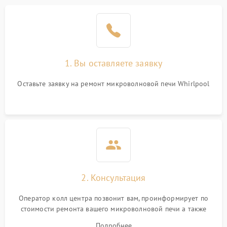
Проблемы с вентилятором
2000 ₽
Подробнее →
Поломка системы
2200 ₽
Подробнее →
охлаждения
1. Вы оставляете заявку
Не работают сенсорные
2400 ₽
Подробнее →
кнопки
Оставьте заявку на ремонт микроволновой печи Whirlpool
Не горит подсветка
2000 ₽
Подробнее →
Сломался трансформатор
1000 ₽
Подробнее →
2. Консультация
Оператор колл центра позвонит вам, проинформирует по
стоимости ремонта вашего микроволновой печи а также
ответит на все ваши вопросы.
Подробнее