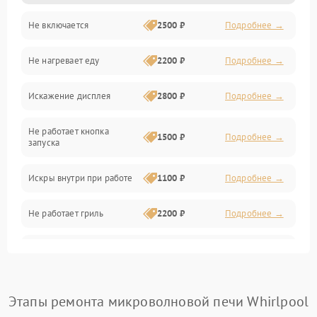
Не включается
2500 ₽
Подробнее →
Механика и внутренние элементы
Не нагревает еду
2200 ₽
Подробнее →
Механические повреждения
Искажение дисплея
2800 ₽
Подробнее →
Питание и запуск
Не работает кнопка
Нагрев и приготовление
1500 ₽
Подробнее →
запуска
Программное обеспечение
Искры внутри при работе
1100 ₽
Подробнее →
Не работает гриль
2200 ₽
Подробнее →
Перегрев или отключение
2400 ₽
Подробнее →
во время работы
Появление запаха гари
2400 ₽
Подробнее →
Этапы ремонта микроволновой печи Whirlpool