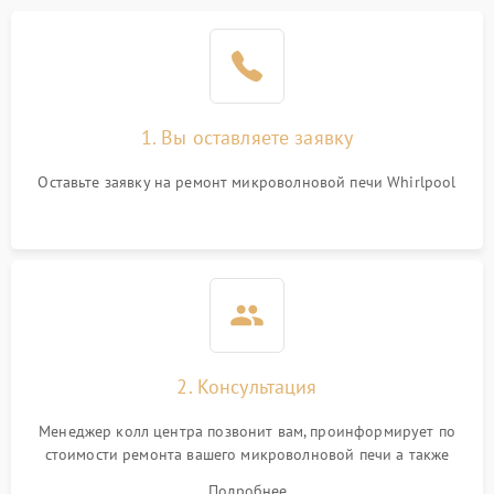
Проблемы с вентилятором
2000 ₽
Подробнее →
Поломка системы
2200 ₽
Подробнее →
охлаждения
1. Вы оставляете заявку
Не работают сенсорные
2400 ₽
Подробнее →
кнопки
Оставьте заявку на ремонт микроволновой печи Whirlpool
Не горит подсветка
2000 ₽
Подробнее →
Сломался трансформатор
1000 ₽
Подробнее →
2. Консультация
Менеджер колл центра позвонит вам, проинформирует по
стоимости ремонта вашего микроволновой печи а также
ответит на все ваши вопросы.
Подробнее