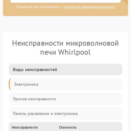
Отправляя, Вы соглашаетесь с
политикой конфиденциальности
Неисправности микроволновой
печи Whirlpool
Виды неисправностей
Электроника
Прочие неисправности
Панель управления и электроника
Неисправности
Стоимость
Дверца и корпус