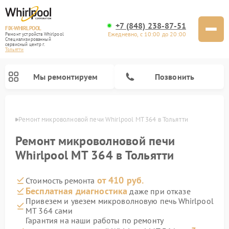
+7 (848) 238-87-51
FIX-WHIRLPOOL
Ежедневно, с 10:00 до 20:00
Ремонт устройств Whirlpool
Специализированный
cервисный центр г.
Тольятти
Мы ремонтируем
Позвонить
ьятти
Ремонт микроволновой печи Whirlpool MT 364 в Тольятти
Ремонт микроволновой печи
Whirlpool MT 364 в Тольятти
от 410 руб.
Стоимость ремонта
Ремонт варочных панелей Whirlpool
Ремонт холодильников Whirlpool
Ремонт кухонных плит Whirlpool
Ремонт стиральных машин Whirlpool
Ремонт посудомоечных машин Whirlpool
Бесплатная диагностика
даже при отказе
Привезем и увезем микроволновую печь Whirlpool
MT 364 сами
Гарантия на наши работы по ремонту