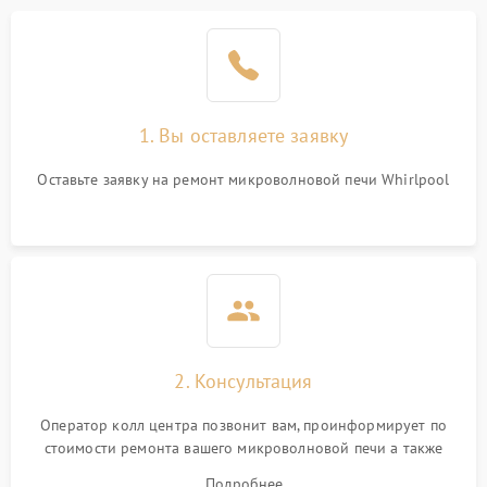
Проблемы с вентилятором
2000 ₽
Подробнее →
Поломка системы
2200 ₽
Подробнее →
охлаждения
1. Вы оставляете заявку
Не работают сенсорные
2400 ₽
Подробнее →
кнопки
Оставьте заявку на ремонт микроволновой печи Whirlpool
Не горит подсветка
2000 ₽
Подробнее →
Сломался трансформатор
1000 ₽
Подробнее →
2. Консультация
Оператор колл центра позвонит вам, проинформирует по
стоимости ремонта вашего микроволновой печи а также
ответит на все ваши вопросы.
Подробнее