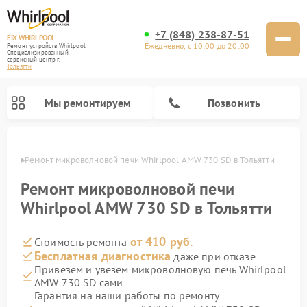
+7 (848) 238-87-51
FIX-WHIRLPOOL
Ежедневно, с 10:00 до 20:00
Ремонт устройств Whirlpool
Специализированный
cервисный центр г.
Тольятти
Мы ремонтируем
Позвонить
ьятти
Ремонт микроволновой печи Whirlpool AMW 730 SD в Тольятти
Ремонт микроволновой печи
Whirlpool AMW 730 SD в Тольятти
от 410 руб.
Стоимость ремонта
Ремонт варочных панелей Whirlpool
Ремонт холодильников Whirlpool
Ремонт кухонных плит Whirlpool
Ремонт стиральных машин Whirlpool
Ремонт посудомоечных машин Whirlpool
Бесплатная диагностика
даже при отказе
Привезем и увезем микроволновую печь Whirlpool
AMW 730 SD сами
Гарантия на наши работы по ремонту