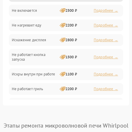
Не включается
2500 ₽
Подробнее →
Механика и внутренние элементы
Не нагревает еду
2200 ₽
Подробнее →
Механические повреждения
Искажение дисплея
2800 ₽
Подробнее →
Питание и запуск
Не работает кнопка
Нагрев и приготовление
1500 ₽
Подробнее →
запуска
Программное обеспечение
Искры внутри при работе
1100 ₽
Подробнее →
Не работает гриль
2200 ₽
Подробнее →
Перегрев или отключение
2400 ₽
Подробнее →
во время работы
Появление запаха гари
2400 ₽
Подробнее →
Этапы ремонта микроволновой печи Whirlpool