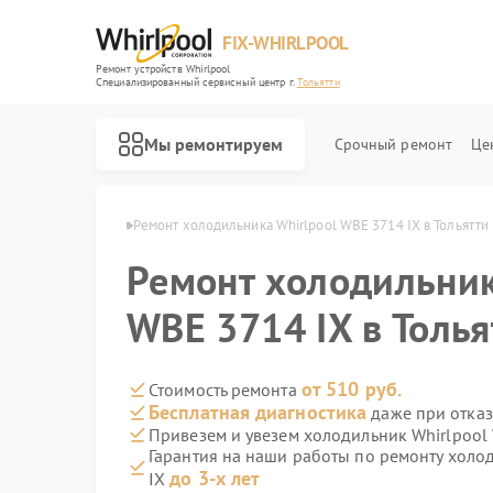
FIX-WHIRLPOOL
Ремонт устройств Whirlpool
Специализированный cервисный центр г.
Тольятти
Мы ремонтируем
Срочный ремонт
Це
hirlpool в Тольятти
Ремонт холодильника Whirlpool WBE 3714 IX в Тольятти
Ремонт холодильник
WBE 3714 IX в Толья
Ремонт варочных панелей Whirlpool
Ремонт стиральных машин Whirlpool
Ремонт микроволновых печей Whirlpool
Ремонт посудомоечных машин Whirlpool
Ремонт кухонных плит Whirlpool
от 510 руб.
Стоимость ремонта
Бесплатная диагностика
даже при отказ
Привезем и увезем холодильник Whirlpool
Гарантия на наши работы по ремонту холо
до 3-х лет
IX