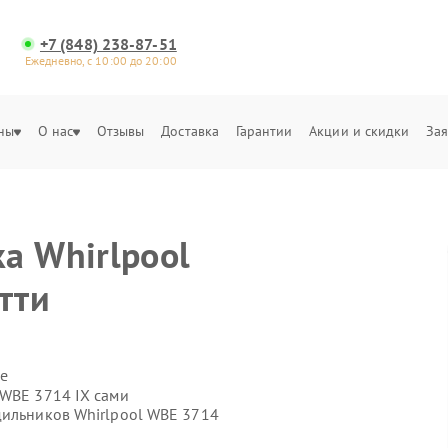
+7 (848) 238-87-51
Ежедневно, с 10:00 до 20:00
ны
О нас
Отзывы
Доставка
Гарантии
Акции и скидки
Зая
а Whirlpool
тти
е
 WBE 3714 IX сами
дильников Whirlpool WBE 3714