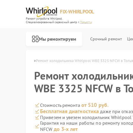
FIX-WHIRLPOOL
Ремонт устройств Whirlpool
Специализированный cервисный центр г.
Тольятти
Мы ремонтируем
Срочный ремонт
Це
hirlpool в Тольятти
Ремонт холодильника Whirlpool WBE 3325 NFCW в Толья
Ремонт холодильник
WBE 3325 NFCW в То
Ремонт варочных панелей Whirlpool
Ремонт стиральных машин Whirlpool
Ремонт микроволновых печей Whirlpool
Ремонт посудомоечных машин Whirlpool
Ремонт кухонных плит Whirlpool
от 510 руб.
Стоимость ремонта
Бесплатная диагностика
даже при отказ
Привезем и увезем холодильник Whirlpoo
Гарантия на наши работы по ремонту холо
до 3-х лет
NFCW