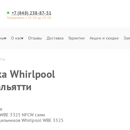
+7 (848) 238-87-51
Ежедневно, с 10:00 до 20:00
ны
О нас
Отзывы
Доставка
Гарантии
Акции и скидки
Зая
тти
а Whirlpool
льятти
е
l WBE 3325 NFCW сами
дильников Whirlpool WBE 3325