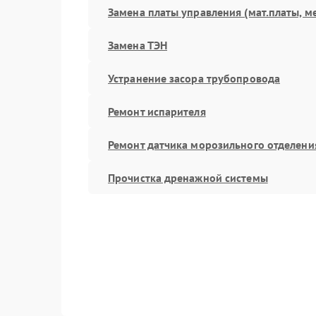
Замена платы управления (мат.платы, м
Замена ТЭН
Устранение засора трубопровода
Ремонт испарителя
Ремонт датчика морозильного отделени
Прочистка дренажной системы